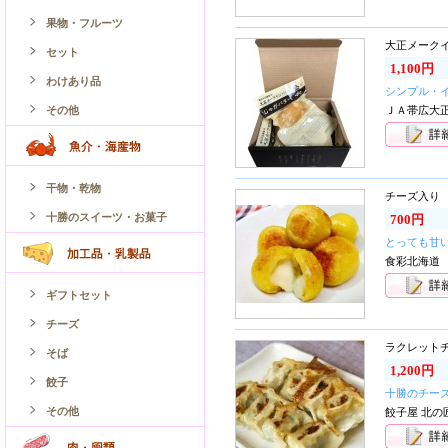
果物・フルーツ
大正メーク
セット
1,100円
わけあり品
シンプル・
その他
ＪＡ帯広大正
干物・乾物
チーズ入り
十勝のスイーツ・お菓子
700円
とっても甘
食彩北海道
ギフトセット
チーズ
ラクレットチ
そば
1,200円
餃子
十勝のチー
その他
餃子屋 北の