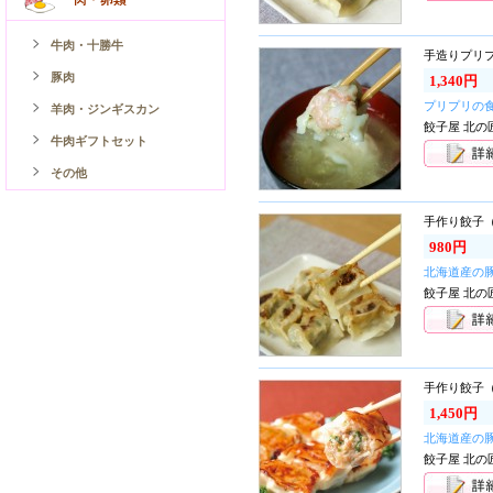
牛肉・十勝牛
手造りプリプ
豚肉
1,340円
プリプリの
羊肉・ジンギスカン
餃子屋 北の
牛肉ギフトセット
その他
手作り餃子（
980円
北海道産の
餃子屋 北の
手作り餃子（
1,450円
北海道産の
餃子屋 北の