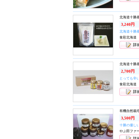
北海道十勝
3,240円
北海道十勝
食彩北海道
北海道十勝
2,700円
とっても辛
食彩北海道
有機自然栽
3,500円
十勝の優し
やぶ田ファ