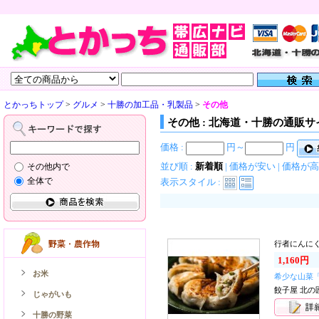
とかっちトップ
>
グルメ
>
十勝の加工品・乳製品
>
その他
その他 : 北海道・十勝の通販サ
価格 :
円～
円
並び順 :
新着順
|
価格が安い
|
価格が高
その他内で
全体で
表示スタイル :
行者にんにく
1,160円
お米
希少な山菜
餃子屋 北の
じゃがいも
十勝の野菜