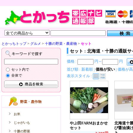
とかっちトップ
>
グルメ
>
十勝の野菜・農産物
>
セット
セット : 北海道・十勝の通販サ
価格 :
円～
円
並び順 :
新着順
|
価格が安い
|
価格が高
セット内で
全体で
表示スタイル :
お米
じゃがいも
やぶ田FARMおまかせ
北海道十
セット
び醤油漬け
十勝の野菜
ト