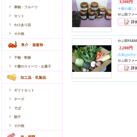
3,500円
果物・フルーツ
十勝の優し
やぶ田ファ
セット
わけあり品
その他
やぶ田FAR
2,200円
出荷は6月
干物・乾物
やぶ田ファ
十勝のスイーツ・お菓子
ギフトセット
チーズ
そば
餃子
その他