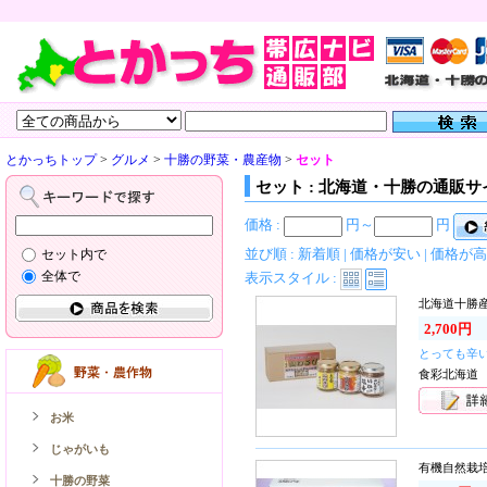
とかっちトップ
>
グルメ
>
十勝の野菜・農産物
>
セット
セット : 北海道・十勝の通販サ
価格 :
円～
円
並び順 :
新着順
|
価格が安い
|
価格が高
セット内で
全体で
表示スタイル :
北海道十勝
2,700円
とっても辛
食彩北海道
お米
じゃがいも
有機自然栽
十勝の野菜