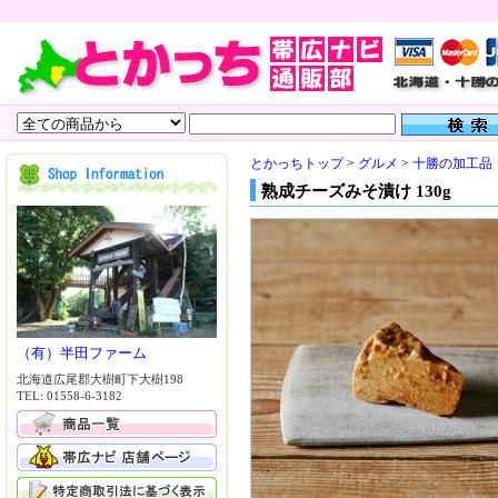
とかっちトップ
>
グルメ
>
十勝の加工品
熟成チーズみそ漬け 130g
（有）半田ファーム
北海道広尾郡大樹町下大樹198
TEL: 01558-6-3182