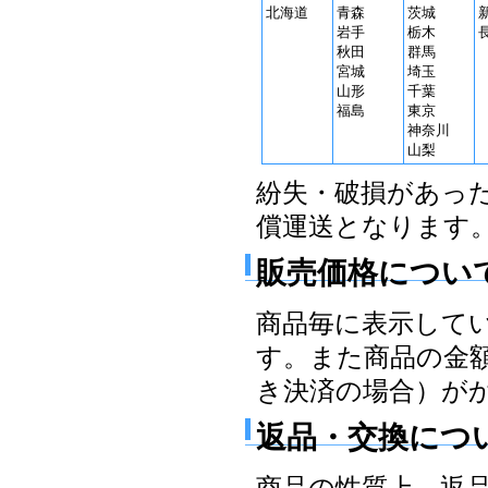
北海道
青森
茨城
岩手
栃木
秋田
群馬
宮城
埼玉
山形
千葉
福島
東京
神奈川
山梨
紛失・破損があっ
償運送となります
販売価格につい
商品毎に表示して
す。また商品の金
き決済の場合）が
返品・交換につ
商品の性質上、返