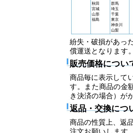
秋田
群馬
宮城
埼玉
山形
千葉
福島
東京
神奈川
山梨
紛失・破損があっ
償運送となります
販売価格につい
商品毎に表示して
す。また商品の金
き決済の場合）が
返品・交換につ
商品の性質上、返
注文お願いします