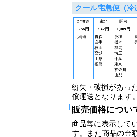
クール宅急便（冷
北海道
東北
関東
756円
942円
1,069円
北海道
青森
茨城
岩手
栃木
秋田
群馬
宮城
埼玉
山形
千葉
福島
東京
神奈川
山梨
紛失・破損があっ
償運送となります
販売価格につい
商品毎に表示して
す。また商品の金