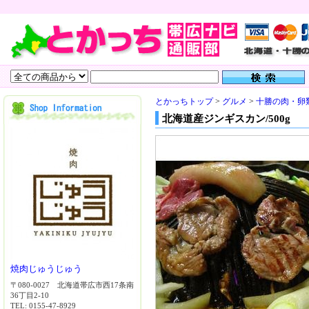
とかっちトップ
>
グルメ
>
十勝の肉・卵
北海道産ジンギスカン/500g
焼肉じゅうじゅう
〒080-0027 北海道帯広市西17条南
36丁目2-10
TEL: 0155-47-8929