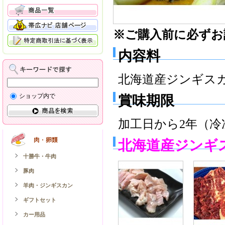
※ご購入前に必ずお
内容料
北海道産ジンギスカン
ショップ内で
賞味期限
加工日から2年（冷
北海道産ジンギス
十勝牛・牛肉
豚肉
羊肉・ジンギスカン
ギフトセット
カー用品