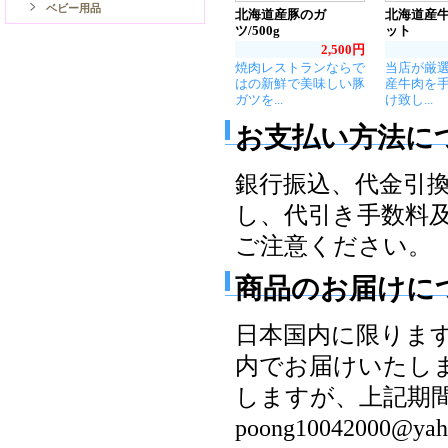
ベビー用品
北海道産豚のガ
北海道産
ツ/500g
ット
2,500円
焼肉レストランならで
当店が厳
はの新鮮で美味しい豚
産牛肉を
ガツを...
け致し...
お支払い方法に
銀行振込、代金引
し、代引き手数料
ご注意ください。
商品のお届けに
日本国内に限りま
内でお届けいたし
しますが、上記期
poong10042000