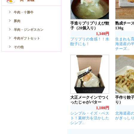
牛肉・十勝牛
豚肉
手造りプリプリえび餃
熟成チー
子（20個入り）
130g
羊肉・ジンギスカン
1,340円
牛肉ギフトセット
プリプリの食感！！水
生まれも
餃子にも！
海道産の
その他
チーズ...
大正メークインでつく
手作り餃子
ったじゃがバター
り）
1,100円
シンプル・イズ・ベス
北海道産
ト！素材力を活かした
がぎっし
シンプ...