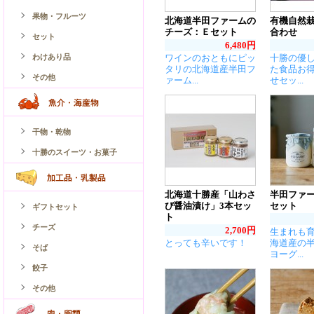
果物・フルーツ
北海道半田ファームの
有機自然
チーズ：Ｅセット
合わせ
セット
6,480円
わけあり品
ワインのおともにピッ
十勝の優
タリの北海道産半田フ
た食品お
その他
ァーム...
せセッ...
干物・乾物
十勝のスイーツ・お菓子
北海道十勝産「山わさ
半田ファー
び醤油漬け」3本セッ
セット
ギフトセット
ト
チーズ
2,700円
生まれも
とっても辛いです！
海道産の
そば
ヨーグ...
餃子
その他