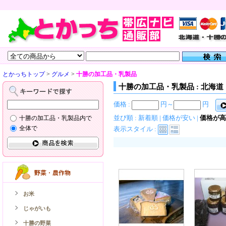
とかっちトップ
>
グルメ
>
十勝の加工品・乳製品
十勝の加工品・乳製品 : 北海
価格 :
円～
円
並び順 :
新着順
|
価格が安い
|
価格が高
十勝の加工品・乳製品内で
全体で
表示スタイル :
お米
じゃがいも
十勝の野菜